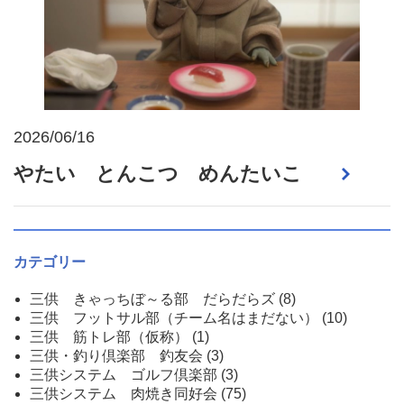
2026/06/16
やたい とんこつ めんたいこ
カテゴリー
三供 きゃっちぼ～る部 だらだらズ
(8)
三供 フットサル部（チーム名はまだない）
(10)
三供 筋トレ部（仮称）
(1)
三供・釣り倶楽部 釣友会
(3)
三供システム ゴルフ倶楽部
(3)
三供システム 肉焼き同好会
(75)