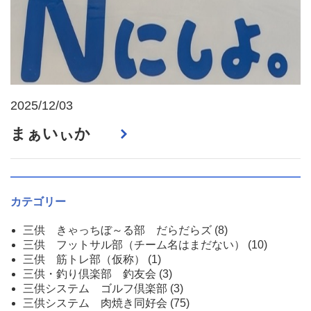
2025/12/03
まぁいぃか
カテゴリー
三供 きゃっちぼ～る部 だらだらズ
(8)
三供 フットサル部（チーム名はまだない）
(10)
三供 筋トレ部（仮称）
(1)
三供・釣り倶楽部 釣友会
(3)
三供システム ゴルフ倶楽部
(3)
三供システム 肉焼き同好会
(75)