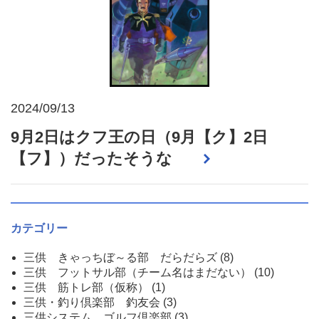
2024/09/13
9月2日はクフ王の日（9月【ク】2日
【フ】）だったそうな
カテゴリー
三供 きゃっちぼ～る部 だらだらズ
(8)
三供 フットサル部（チーム名はまだない）
(10)
三供 筋トレ部（仮称）
(1)
三供・釣り倶楽部 釣友会
(3)
三供システム ゴルフ倶楽部
(3)