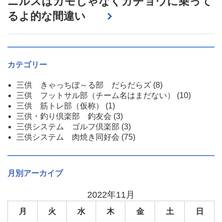
ニルスはカモじゃなくガチョウに乗って
るよ的な間違い
カテゴリー
三供 きゃっちぼ～る部 だらだらズ
(8)
三供 フットサル部（チーム名はまだない）
(10)
三供 筋トレ部（仮称）
(1)
三供・釣り倶楽部 釣友会
(3)
三供システム ゴルフ倶楽部
(3)
三供システム 肉焼き同好会
(75)
月別アーカイブ
2022年11月
月
火
水
木
金
土
日