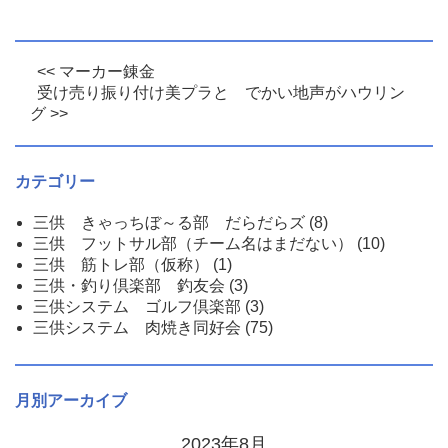
<< マーカー錬金
受け売り振り付け美プラと でかい地声がハウリン
グ >>
カテゴリー
三供 きゃっちぼ～る部 だらだらズ
(8)
三供 フットサル部（チーム名はまだない）
(10)
三供 筋トレ部（仮称）
(1)
三供・釣り倶楽部 釣友会
(3)
三供システム ゴルフ倶楽部
(3)
三供システム 肉焼き同好会
(75)
月別アーカイブ
2023年8月