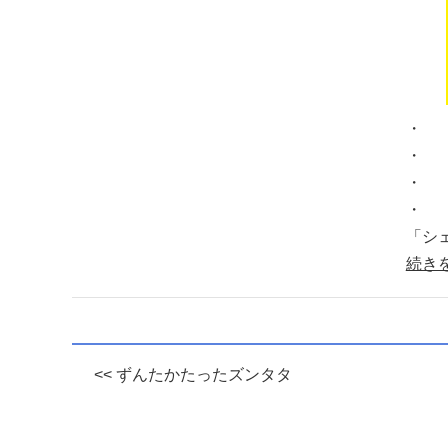
・
・
・
・
「シ
続き
<< ずんたかたったズンタタ