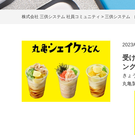
株式会社 三供システム 社員コミュニティ
>
三供システム 
2023/
受
ン
きょ
丸亀