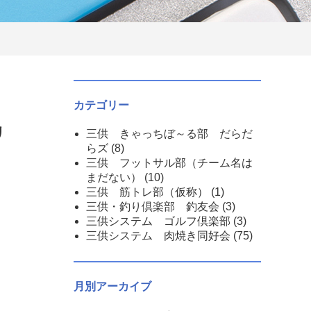
カテゴリー
リ
三供 きゃっちぼ～る部 だらだ
らズ
(8)
三供 フットサル部（チーム名は
まだない）
(10)
三供 筋トレ部（仮称）
(1)
三供・釣り倶楽部 釣友会
(3)
三供システム ゴルフ倶楽部
(3)
三供システム 肉焼き同好会
(75)
月別アーカイブ