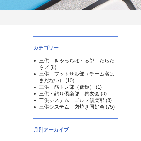
カテゴリー
三供 きゃっちぼ～る部 だらだ
らズ
(8)
三供 フットサル部（チーム名は
まだない）
(10)
三供 筋トレ部（仮称）
(1)
三供・釣り倶楽部 釣友会
(3)
三供システム ゴルフ倶楽部
(3)
三供システム 肉焼き同好会
(75)
月別アーカイブ