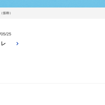
（仮称）
/05/25
トレ