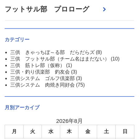
フットサル部 プロローグ
カテゴリー
三供 きゃっちぼ～る部 だらだらズ
(8)
三供 フットサル部（チーム名はまだない）
(10)
三供 筋トレ部（仮称）
(1)
三供・釣り倶楽部 釣友会
(3)
三供システム ゴルフ倶楽部
(3)
三供システム 肉焼き同好会
(75)
月別アーカイブ
2026年8月
月
火
水
木
金
土
日