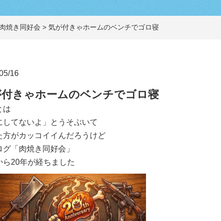
肉焼き同好会
>
気が付きゃホームのベンチでゴロ寝
05/16
が付きゃホームのベンチでゴロ寝
とは
にしてないよ」とうそぶいて
た方がカッコイイんだろうけど
ログ「肉焼き同好会」
から20年が経ちました