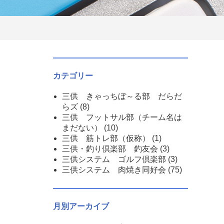
カテゴリー
三供 きゃっちぼ～る部 だらだ
らズ
(8)
三供 フットサル部（チーム名は
まだない）
(10)
三供 筋トレ部（仮称）
(1)
三供・釣り倶楽部 釣友会
(3)
三供システム ゴルフ倶楽部
(3)
三供システム 肉焼き同好会
(75)
月別アーカイブ