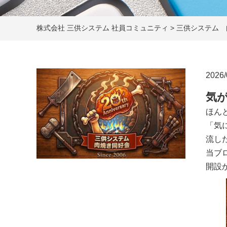
株式会社 三供システム 社員コミュニティ
>
三供システム 
2026/
気
ほん
「気
流し
当ブ
開設