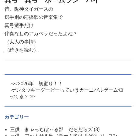
真弓 真弓 ホームラン ハイ
昔、阪神タイガースの
選手別の応援歌の音楽集で
真弓選手だけ
伴奏なしのアカペラだったよね？
（大人の事情）
（続きを読む）
<< 2026年 初蹴り！！
ケンタッキーダービーっていうカーニバルゲーム知
ってる？ >>
カテゴリー
三供 きゃっちぼ～る部 だらだらズ
(8)
三供 フットサル部（チーム名はまだない）
(10)