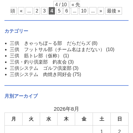
4 / 10
« 先
頭
«
...
2
3
4
5
6
...
10
...
»
最後 »
カテゴリー
三供 きゃっちぼ～る部 だらだらズ
(8)
三供 フットサル部（チーム名はまだない）
(10)
三供 筋トレ部（仮称）
(1)
三供・釣り倶楽部 釣友会
(3)
三供システム ゴルフ倶楽部
(3)
三供システム 肉焼き同好会
(75)
月別アーカイブ
2026年8月
月
火
水
木
金
土
日
1
2