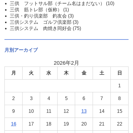
三供 フットサル部（チーム名はまだない）
(10)
三供 筋トレ部（仮称）
(1)
三供・釣り倶楽部 釣友会
(3)
三供システム ゴルフ倶楽部
(3)
三供システム 肉焼き同好会
(75)
月別アーカイブ
2026年2月
月
火
水
木
金
土
日
1
2
3
4
5
6
7
8
9
10
11
12
13
14
15
16
17
18
19
20
21
22