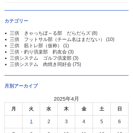
カテゴリー
三供 きゃっちぼ～る部 だらだらズ
(8)
三供 フットサル部（チーム名はまだない）
(10)
三供 筋トレ部（仮称）
(1)
三供・釣り倶楽部 釣友会
(3)
三供システム ゴルフ倶楽部
(3)
三供システム 肉焼き同好会
(75)
月別アーカイブ
2025年4月
月
火
水
木
金
土
日
1
2
3
4
5
6