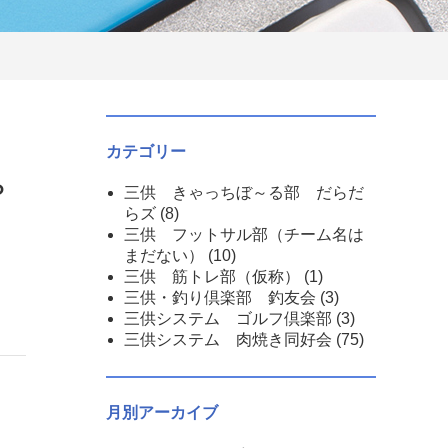
カテゴリー
ら
三供 きゃっちぼ～る部 だらだ
らズ
(8)
三供 フットサル部（チーム名は
まだない）
(10)
三供 筋トレ部（仮称）
(1)
三供・釣り倶楽部 釣友会
(3)
三供システム ゴルフ倶楽部
(3)
三供システム 肉焼き同好会
(75)
月別アーカイブ