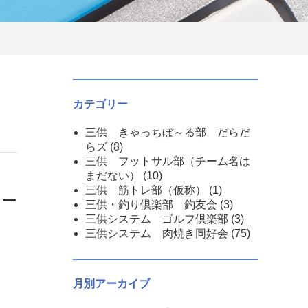
カテゴリー
三供 きゃっちぼ～る部 だらだ
らズ
(8)
三供 フットサル部（チーム名は
まだない）
(10)
三供 筋トレ部（仮称）
(1)
レー
三供・釣り倶楽部 釣友会
(3)
三供システム ゴルフ倶楽部
(3)
三供システム 肉焼き同好会
(75)
月別アーカイブ