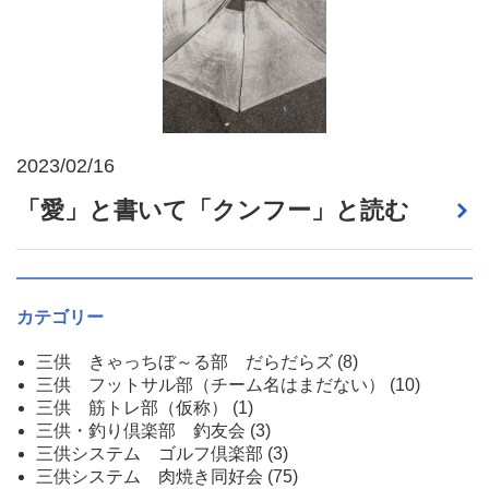
2023/02/16
「愛」と書いて「クンフー」と読む
カテゴリー
三供 きゃっちぼ～る部 だらだらズ
(8)
三供 フットサル部（チーム名はまだない）
(10)
三供 筋トレ部（仮称）
(1)
三供・釣り倶楽部 釣友会
(3)
三供システム ゴルフ倶楽部
(3)
三供システム 肉焼き同好会
(75)