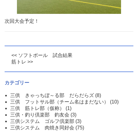
次回大会予定！
<< ソフトボール 試合結果
筋トレ >>
カテゴリー
三供 きゃっちぼ～る部 だらだらズ
(8)
三供 フットサル部（チーム名はまだない）
(10)
三供 筋トレ部（仮称）
(1)
三供・釣り倶楽部 釣友会
(3)
三供システム ゴルフ倶楽部
(3)
三供システム 肉焼き同好会
(75)