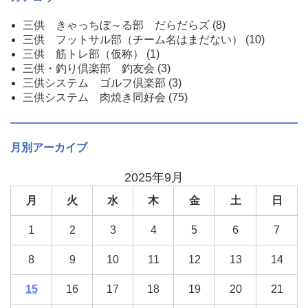
三供 きゃっちぼ～る部 だらだらズ
(8)
三供 フットサル部（チーム名はまだない）
(10)
三供 筋トレ部（仮称）
(1)
三供・釣り倶楽部 釣友会
(3)
三供システム ゴルフ倶楽部
(3)
三供システム 肉焼き同好会
(75)
月別アーカイブ
2025年9月
月
火
水
木
金
土
日
1
2
3
4
5
6
7
8
9
10
11
12
13
14
15
16
17
18
19
20
21