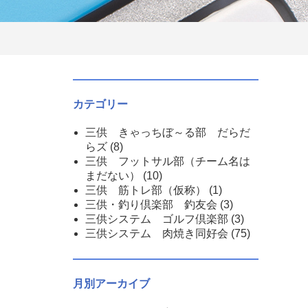
カテゴリー
三供 きゃっちぼ～る部 だらだ
らズ
(8)
三供 フットサル部（チーム名は
まだない）
(10)
三供 筋トレ部（仮称）
(1)
三供・釣り倶楽部 釣友会
(3)
三供システム ゴルフ倶楽部
(3)
三供システム 肉焼き同好会
(75)
月別アーカイブ