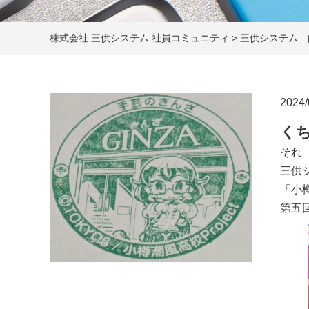
株式会社 三供システム 社員コミュニティ
>
三供システム 
2024/
く
それ
三供
「小
第五回