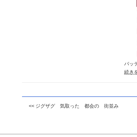
バッ
続き
<< ジグザグ 気取った 都会の 街並み