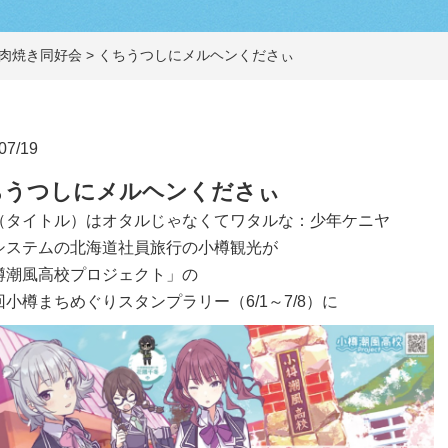
肉焼き同好会
>
くちうつしにメルヘンくださぃ
07/19
ちうつしにメルヘンくださぃ
（タイトル）はオタルじゃなくてワタルな：少年ケニヤ
システムの北海道社員旅行の小樽観光が
樽潮風高校プロジェクト」の
小樽まちめぐりスタンプラリー（6/1～7/8）に