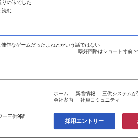
通りの味でした
を読む
でも佳作なゲームだったよねとかいう話ではない
嗜好回路はショート寸前 >
ホーム
新着情報
三供システムが
会社案内
社員コミュニティ
ワー三供9階
採用エントリー