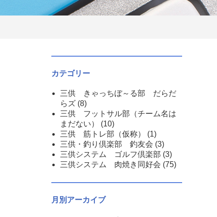
カテゴリー
三供 きゃっちぼ～る部 だらだ
らズ
(8)
三供 フットサル部（チーム名は
まだない）
(10)
三供 筋トレ部（仮称）
(1)
三供・釣り倶楽部 釣友会
(3)
三供システム ゴルフ倶楽部
(3)
三供システム 肉焼き同好会
(75)
月別アーカイブ